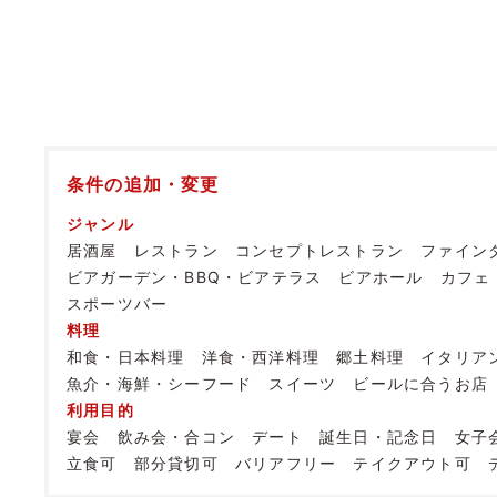
条件の追加・変更
ジャンル
居酒屋
レストラン
コンセプトレストラン
ファイン
ビアガーデン・BBQ・ビアテラス
ビアホール
カフェ
スポーツバー
料理
和食・日本料理
洋食・西洋料理
郷土料理
イタリア
魚介・海鮮・シーフード
スイーツ
ビールに合うお店
利用目的
宴会
飲み会・合コン
デート
誕生日・記念日
女子
立食可
部分貸切可
バリアフリー
テイクアウト可