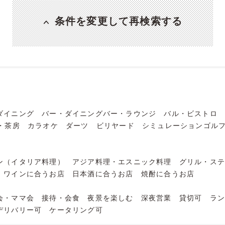
条件を変更して再検索する
ダイニング
バー・ダイニングバー・ラウンジ
バル・ビストロ
・茶房
カラオケ
ダーツ
ビリヤード
シミュレーションゴル
ン（イタリア料理）
アジア料理・エスニック料理
グリル・ス
ワインに合うお店
日本酒に合うお店
焼酎に合うお店
会・ママ会
接待・会食
夜景を楽しむ
深夜営業
貸切可
ラ
デリバリー可
ケータリング可