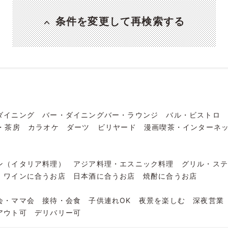
条件を変更して再検索する
ダイニング
バー・ダイニングバー・ラウンジ
バル・ビストロ
・茶房
カラオケ
ダーツ
ビリヤード
漫画喫茶・インターネ
ン（イタリア料理）
アジア料理・エスニック料理
グリル・ス
ワインに合うお店
日本酒に合うお店
焼酎に合うお店
会・ママ会
接待・会食
子供連れOK
夜景を楽しむ
深夜営業
アウト可
デリバリー可