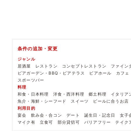
条件の追加・変更
ジャンル
居酒屋
レストラン
コンセプトレストラン
ファイン
ビアガーデン・BBQ・ビアテラス
ビアホール
カフェ
スポーツバー
料理
和食・日本料理
洋食・西洋料理
郷土料理
イタリア
魚介・海鮮・シーフード
スイーツ
ビールに合うお店
利用目的
宴会
飲み会・合コン
デート
誕生日・記念日
女子
マイク有
立食可
部分貸切可
バリアフリー
テイク