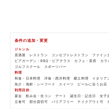
条件の追加・変更
ジャンル
居酒屋
レストラン
コンセプトレストラン
ファイン
ビアガーデン・BBQ・ビアテラス
カフェ・茶房
カラ
ゴルフスクール
スポーツバー
料理
和食・日本料理
洋食・西洋料理
郷土料理
イタリア
魚介・海鮮・シーフード
スイーツ
ビールに合うお店
利用目的
宴会
飲み会・合コン
デート
誕生日・記念日
女子
立食可
部分貸切可
バリアフリー
テイクアウト可