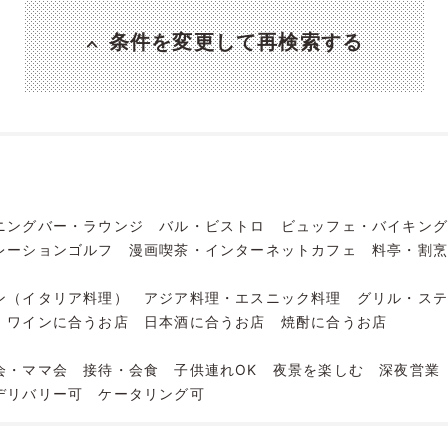
条件を変更して再検索する
ニングバー・ラウンジ
バル・ビストロ
ビュッフェ・バイキン
レーションゴルフ
漫画喫茶・インターネットカフェ
料亭・割
ン（イタリア料理）
アジア料理・エスニック料理
グリル・ス
ワインに合うお店
日本酒に合うお店
焼酎に合うお店
会・ママ会
接待・会食
子供連れOK
夜景を楽しむ
深夜営業
デリバリー可
ケータリング可