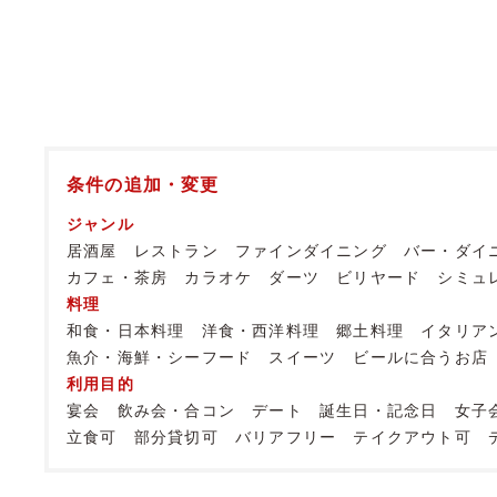
条件の追加・変更
ジャンル
居酒屋
レストラン
ファインダイニング
バー・ダイ
カフェ・茶房
カラオケ
ダーツ
ビリヤード
シミュ
料理
和食・日本料理
洋食・西洋料理
郷土料理
イタリア
魚介・海鮮・シーフード
スイーツ
ビールに合うお店
利用目的
宴会
飲み会・合コン
デート
誕生日・記念日
女子
立食可
部分貸切可
バリアフリー
テイクアウト可