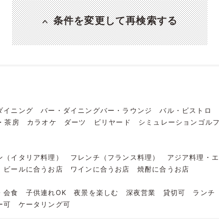
条件を変更して再検索する
ダイニング
バー・ダイニングバー・ラウンジ
バル・ビストロ
・茶房
カラオケ
ダーツ
ビリヤード
シミュレーションゴル
ン（イタリア料理）
フレンチ（フランス料理）
アジア料理・
ビールに合うお店
ワインに合うお店
焼酎に合うお店
・会食
子供連れOK
夜景を楽しむ
深夜営業
貸切可
ランチ
ー可
ケータリング可