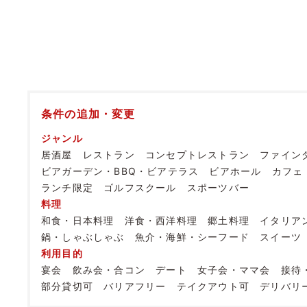
条件の追加・変更
ジャンル
居酒屋
レストラン
コンセプトレストラン
ファイン
ビアガーデン・BBQ・ビアテラス
ビアホール
カフェ
ランチ限定
ゴルフスクール
スポーツバー
料理
和食・日本料理
洋食・西洋料理
郷土料理
イタリア
鍋・しゃぶしゃぶ
魚介・海鮮・シーフード
スイーツ
利用目的
宴会
飲み会・合コン
デート
女子会・ママ会
接待
部分貸切可
バリアフリー
テイクアウト可
デリバリ