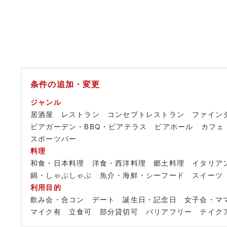
条件の追加・変更
ジャンル
居酒屋
レストラン
コンセプトレストラン
ファイン
ビアガーデン・BBQ・ビアテラス
ビアホール
カフェ
スポーツバー
料理
和食・日本料理
洋食・西洋料理
郷土料理
イタリア
鍋・しゃぶしゃぶ
魚介・海鮮・シーフード
スイーツ
利用目的
飲み会・合コン
デート
誕生日・記念日
女子会・マ
マイク有
立食可
部分貸切可
バリアフリー
テイク