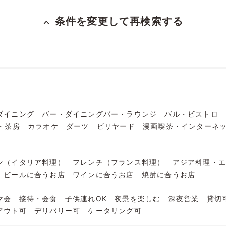
条件を変更して再検索する
ダイニング
バー・ダイニングバー・ラウンジ
バル・ビストロ
・茶房
カラオケ
ダーツ
ビリヤード
漫画喫茶・インターネ
ン（イタリア料理）
フレンチ（フランス料理）
アジア料理・
ビールに合うお店
ワインに合うお店
焼酎に合うお店
マ会
接待・会食
子供連れOK
夜景を楽しむ
深夜営業
貸切
アウト可
デリバリー可
ケータリング可