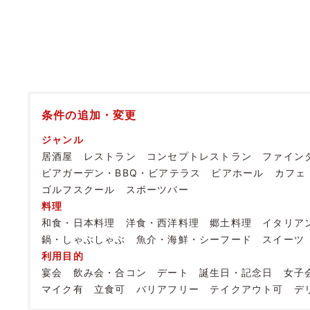
条件の追加・変更
ジャンル
居酒屋
レストラン
コンセプトレストラン
ファイン
ビアガーデン・BBQ・ビアテラス
ビアホール
カフェ
ゴルフスクール
スポーツバー
料理
和食・日本料理
洋食・西洋料理
郷土料理
イタリア
鍋・しゃぶしゃぶ
魚介・海鮮・シーフード
スイーツ
利用目的
宴会
飲み会・合コン
デート
誕生日・記念日
女子
マイク有
立食可
バリアフリー
テイクアウト可
デ