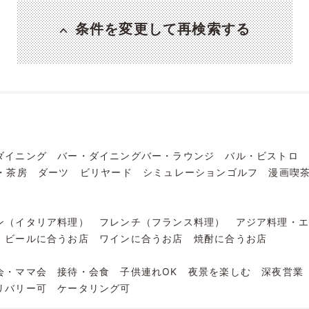
条件を変更して再検索する
ダイニング
バー・ダイニングバー・ラウンジ
バル・ビストロ
・茶房
ダーツ
ビリヤード
シミュレーションゴルフ
漫画喫
ン（イタリア料理）
フレンチ（フランス料理）
アジア料理・
ビールに合うお店
ワインに合うお店
焼酎に合うお店
会・ママ会
接待・会食
子供連れOK
夜景を楽しむ
深夜営業
リバリー可
ケータリング可