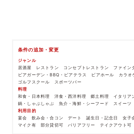
条件の追加・変更
ジャンル
居酒屋
レストラン
コンセプトレストラン
ファイン
ビアガーデン・BBQ・ビアテラス
ビアホール
カラオ
ゴルフスクール
スポーツバー
料理
和食・日本料理
洋食・西洋料理
郷土料理
イタリア
鍋・しゃぶしゃぶ
魚介・海鮮・シーフード
スイーツ
利用目的
宴会
飲み会・合コン
デート
誕生日・記念日
女子
マイク有
部分貸切可
バリアフリー
テイクアウト可