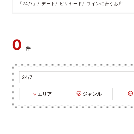
「24/7」
デート
ビリヤード
ワインに合うお店
0
件
エリア
ジャンル