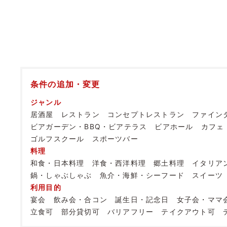
条件の追加・変更
ジャンル
居酒屋
レストラン
コンセプトレストラン
ファイン
ビアガーデン・BBQ・ビアテラス
ビアホール
カフェ
ゴルフスクール
スポーツバー
料理
和食・日本料理
洋食・西洋料理
郷土料理
イタリア
鍋・しゃぶしゃぶ
魚介・海鮮・シーフード
スイーツ
利用目的
宴会
飲み会・合コン
誕生日・記念日
女子会・ママ
立食可
部分貸切可
バリアフリー
テイクアウト可