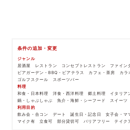
条件の追加・変更
ジャンル
居酒屋
レストラン
コンセプトレストラン
ファイン
ビアガーデン・BBQ・ビアテラス
カフェ・茶房
カラ
ゴルフスクール
スポーツバー
料理
和食・日本料理
洋食・西洋料理
郷土料理
イタリア
鍋・しゃぶしゃぶ
魚介・海鮮・シーフード
スイーツ
利用目的
飲み会・合コン
デート
誕生日・記念日
女子会・マ
マイク有
立食可
部分貸切可
バリアフリー
テイク