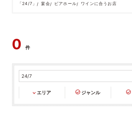
「24/7」
宴会
ビアホール
ワインに合うお店
0
件
エリア
ジャンル