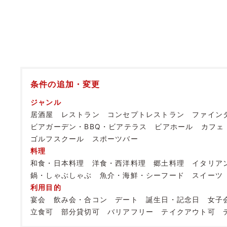
条件の追加・変更
ジャンル
居酒屋
レストラン
コンセプトレストラン
ファイン
ビアガーデン・BBQ・ビアテラス
ビアホール
カフェ
ゴルフスクール
スポーツバー
料理
和食・日本料理
洋食・西洋料理
郷土料理
イタリア
鍋・しゃぶしゃぶ
魚介・海鮮・シーフード
スイーツ
利用目的
宴会
飲み会・合コン
デート
誕生日・記念日
女子
立食可
部分貸切可
バリアフリー
テイクアウト可