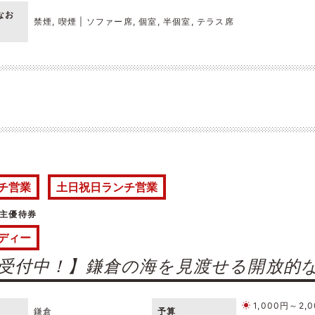
なお
禁煙, 喫煙 | ソファー席, 個室, 半個室, テラス席
チ営業
土日祝日ランチ営業
主優待券
ディー
受付中！】鎌倉の海を見渡せる開放的な
1,000円～2,
鎌倉
予算