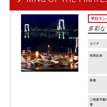
平日ラン
多彩な
エリア
利用目的
料理
ご用意可能
席