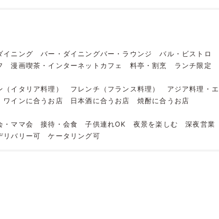
ダイニング
バー・ダイニングバー・ラウンジ
バル・ビストロ
フ
漫画喫茶・インターネットカフェ
料亭・割烹
ランチ限定
ン（イタリア料理）
フレンチ（フランス料理）
アジア料理・
ワインに合うお店
日本酒に合うお店
焼酎に合うお店
会・ママ会
接待・会食
子供連れOK
夜景を楽しむ
深夜営業
デリバリー可
ケータリング可