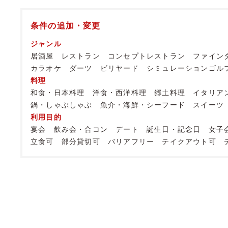
条件の追加・変更
ジャンル
居酒屋
レストラン
コンセプトレストラン
ファイン
カラオケ
ダーツ
ビリヤード
シミュレーションゴル
料理
和食・日本料理
洋食・西洋料理
郷土料理
イタリア
鍋・しゃぶしゃぶ
魚介・海鮮・シーフード
スイーツ
利用目的
宴会
飲み会・合コン
デート
誕生日・記念日
女子
立食可
部分貸切可
バリアフリー
テイクアウト可