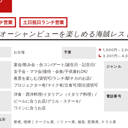
チ営業
土日祝日ランチ営業
オーシャンビューを楽しめる海賊レス
1,000円～2,
お台場
予算
3,001円～4,
宴会
飲み会・合コン
デート
誕生日・記念日
ジャンル
女子会・ママ会
接待・会食
子供連れOK
夜景を楽しむ
貸切可
ランチ
駅チカのお店
プロジェクター有
マイク有
立食可
部分貸切可
洋食・西洋料理
イタリアン（イタリア料理）
電話番号
ビールに合うお店
グリル・ステーキ
ワインに合うお店
なお
禁煙, 喫煙 | テーブル席, ソファー席, 個室, 窓際席, テラス席