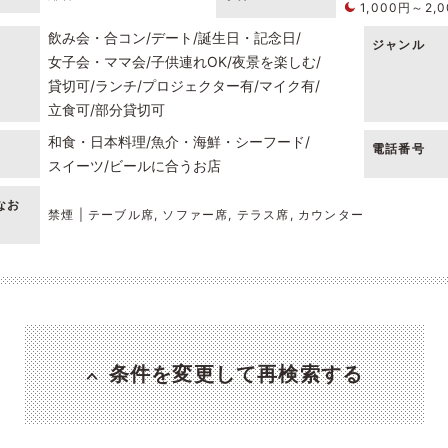
1,000円～2,
飲み会・合コン
デート
誕生日・記念日
ジャンル
女子会・ママ会
子供連れOK
夜景を楽しむ
貸切可
ランチ
プロジェクター有
マイク有
立食可
部分貸切可
和食・日本料理
魚介・海鮮・シーフード
電話番号
スイーツ
ビールに合うお店
なお
禁煙 | テーブル席, ソファー席, テラス席, カウンター
条件を変更して再検索する