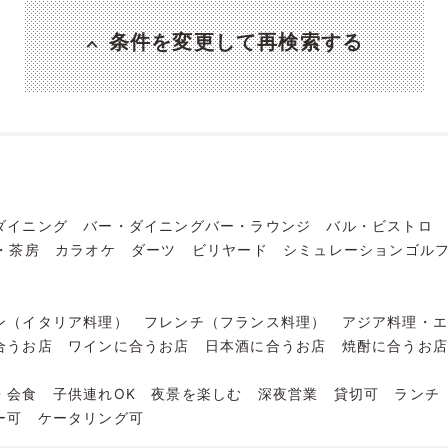
条件を変更して再検索する
ダイニング
バー・ダイニングバー・ラウンジ
バル・ビストロ
・茶房
カラオケ
ダーツ
ビリヤード
シミュレーションゴル
ン（イタリア料理）
フレンチ（フランス料理）
アジア料理・
合うお店
ワインに合うお店
日本酒に合うお店
焼酎に合うお
・会食
子供連れOK
夜景を楽しむ
深夜営業
貸切可
ランチ
ー可
ケータリング可