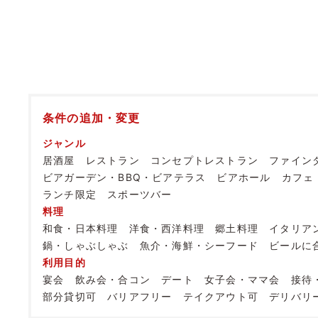
条件の追加・変更
ジャンル
居酒屋
レストラン
コンセプトレストラン
ファイン
ビアガーデン・BBQ・ビアテラス
ビアホール
カフェ
ランチ限定
スポーツバー
料理
和食・日本料理
洋食・西洋料理
郷土料理
イタリア
鍋・しゃぶしゃぶ
魚介・海鮮・シーフード
ビールに
利用目的
宴会
飲み会・合コン
デート
女子会・ママ会
接待
部分貸切可
バリアフリー
テイクアウト可
デリバリ