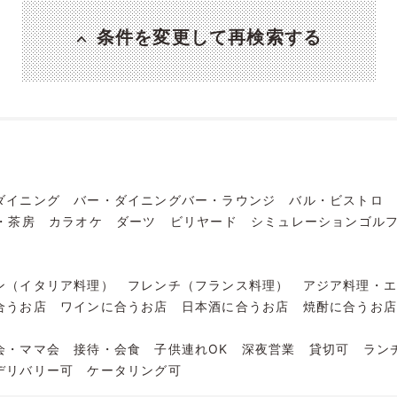
条件を変更して再検索する
ダイニング
バー・ダイニングバー・ラウンジ
バル・ビストロ
・茶房
カラオケ
ダーツ
ビリヤード
シミュレーションゴル
ン（イタリア料理）
フレンチ（フランス料理）
アジア料理・
合うお店
ワインに合うお店
日本酒に合うお店
焼酎に合うお
会・ママ会
接待・会食
子供連れOK
深夜営業
貸切可
ラン
デリバリー可
ケータリング可