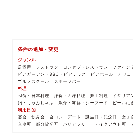
条件の追加・変更
ジャンル
居酒屋
レストラン
コンセプトレストラン
ファイン
ビアガーデン・BBQ・ビアテラス
ビアホール
カフェ
ゴルフスクール
スポーツバー
料理
和食・日本料理
洋食・西洋料理
郷土料理
イタリア
鍋・しゃぶしゃぶ
魚介・海鮮・シーフード
ビールに
利用目的
宴会
飲み会・合コン
デート
誕生日・記念日
女子
立食可
部分貸切可
バリアフリー
テイクアウト可