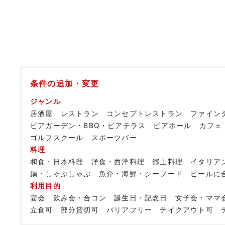
条件の追加・変更
ジャンル
居酒屋
レストラン
コンセプトレストラン
ファイン
ビアガーデン・BBQ・ビアテラス
ビアホール
カフェ
ゴルフスクール
スポーツバー
料理
和食・日本料理
洋食・西洋料理
郷土料理
イタリア
鍋・しゃぶしゃぶ
魚介・海鮮・シーフード
ビールに
利用目的
宴会
飲み会・合コン
誕生日・記念日
女子会・ママ
立食可
部分貸切可
バリアフリー
テイクアウト可