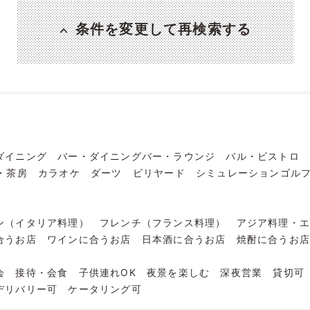
条件を変更して再検索する
ダイニング
バー・ダイニングバー・ラウンジ
バル・ビストロ
・茶房
カラオケ
ダーツ
ビリヤード
シミュレーションゴル
ン（イタリア料理）
フレンチ（フランス料理）
アジア料理・
合うお店
ワインに合うお店
日本酒に合うお店
焼酎に合うお
会
接待・会食
子供連れOK
夜景を楽しむ
深夜営業
貸切可
デリバリー可
ケータリング可