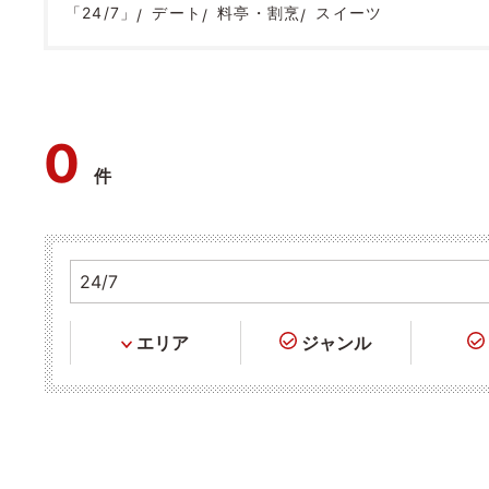
「24/7」
デート
料亭・割烹
スイーツ
0
件
エリア
ジャンル