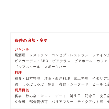
条件の追加・変更
ジャンル
居酒屋
レストラン
コンセプトレストラン
ファイン
ビアガーデン・BBQ・ビアテラス
ビアホール
カフェ
ゴルフスクール
スポーツバー
料理
和食・日本料理
洋食・西洋料理
郷土料理
イタリア
鍋・しゃぶしゃぶ
魚介・海鮮・シーフード
ビールに
利用目的
宴会
飲み会・合コン
デート
誕生日・記念日
女子
立食可
部分貸切可
バリアフリー
テイクアウト可