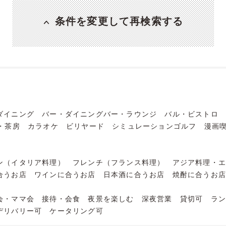
条件を変更して再検索する
ダイニング
バー・ダイニングバー・ラウンジ
バル・ビストロ
・茶房
カラオケ
ビリヤード
シミュレーションゴルフ
漫画
ン（イタリア料理）
フレンチ（フランス料理）
アジア料理・
合うお店
ワインに合うお店
日本酒に合うお店
焼酎に合うお
会・ママ会
接待・会食
夜景を楽しむ
深夜営業
貸切可
ラ
デリバリー可
ケータリング可