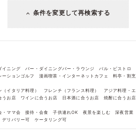
条件を変更して再検索する
ダイニング
バー・ダイニングバー・ラウンジ
バル・ビストロ
レーションゴルフ
漫画喫茶・インターネットカフェ
料亭・割
ン（イタリア料理）
フレンチ（フランス料理）
アジア料理・
合うお店
ワインに合うお店
日本酒に合うお店
焼酎に合うお
会・ママ会
接待・会食
子供連れOK
夜景を楽しむ
深夜営業
デリバリー可
ケータリング可