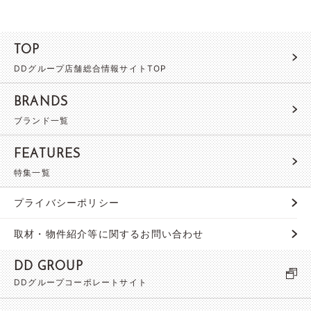
TOP
DDグループ店舗総合情報サイトTOP
BRANDS
ブランド一覧
FEATURES
特集一覧
プライバシーポリシー
取材・物件紹介等に関するお問い合わせ
DD GROUP
DDグループコーポレートサイト