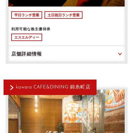
平日ランチ営業
土日祝日ランチ営業
利用可能な株主優待券
エスエルディー
店舗詳細情報
kawara CAFE&DINING 錦糸町店