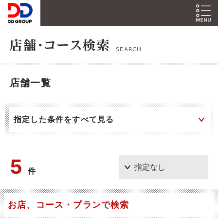
SEARCH
店舗一覧
指定した条件をすべて見る
5
件
お店、コース・プランで検索