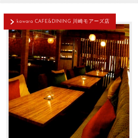
kawara CAFE&DINING 川崎モアーズ店