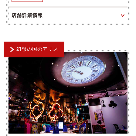
店舗詳細情報
幻想の国のアリス