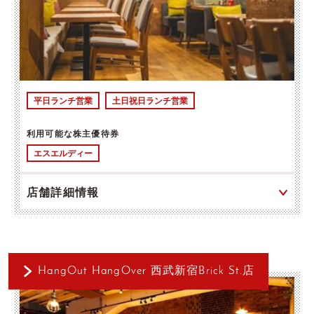
平日ランチ営業
土日祝日ランチ営業
利用可能な株主優待券
エスエルディー
店舗詳細情報
HangOut HangOver 西武新宿Brick St.店