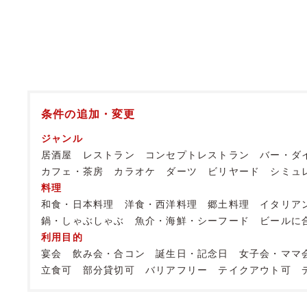
条件の追加・変更
ジャンル
居酒屋
レストラン
コンセプトレストラン
バー・ダ
カフェ・茶房
カラオケ
ダーツ
ビリヤード
シミュ
料理
和食・日本料理
洋食・西洋料理
郷土料理
イタリア
鍋・しゃぶしゃぶ
魚介・海鮮・シーフード
ビールに
利用目的
宴会
飲み会・合コン
誕生日・記念日
女子会・ママ
立食可
部分貸切可
バリアフリー
テイクアウト可