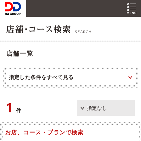
SEARCH
店舗一覧
指定した条件をすべて見る
1
件
お店、コース・プランで検索