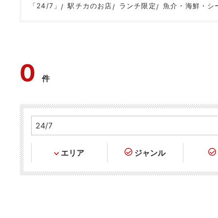
「24/7」
駅チカのお店
ランチ限定
魚介・海鮮・シ
0
件
エリア
ジャンル