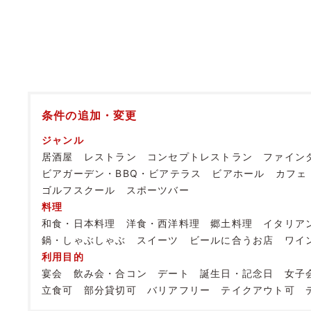
条件の追加・変更
ジャンル
居酒屋
レストラン
コンセプトレストラン
ファイン
ビアガーデン・BBQ・ビアテラス
ビアホール
カフェ
ゴルフスクール
スポーツバー
料理
和食・日本料理
洋食・西洋料理
郷土料理
イタリア
鍋・しゃぶしゃぶ
スイーツ
ビールに合うお店
ワイ
利用目的
宴会
飲み会・合コン
デート
誕生日・記念日
女子
立食可
部分貸切可
バリアフリー
テイクアウト可