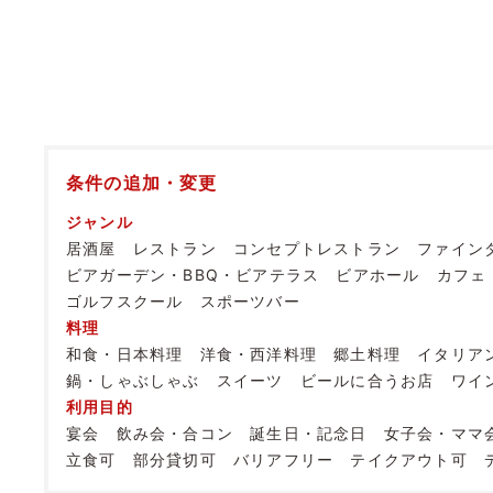
条件の追加・変更
ジャンル
居酒屋
レストラン
コンセプトレストラン
ファイン
ビアガーデン・BBQ・ビアテラス
ビアホール
カフェ
ゴルフスクール
スポーツバー
料理
和食・日本料理
洋食・西洋料理
郷土料理
イタリア
鍋・しゃぶしゃぶ
スイーツ
ビールに合うお店
ワイ
利用目的
宴会
飲み会・合コン
誕生日・記念日
女子会・ママ
立食可
部分貸切可
バリアフリー
テイクアウト可