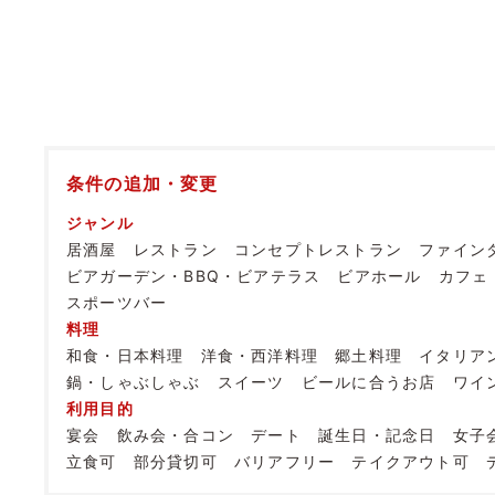
条件の追加・変更
ジャンル
居酒屋
レストラン
コンセプトレストラン
ファイン
ビアガーデン・BBQ・ビアテラス
ビアホール
カフェ
スポーツバー
料理
和食・日本料理
洋食・西洋料理
郷土料理
イタリア
鍋・しゃぶしゃぶ
スイーツ
ビールに合うお店
ワイ
利用目的
宴会
飲み会・合コン
デート
誕生日・記念日
女子
立食可
部分貸切可
バリアフリー
テイクアウト可