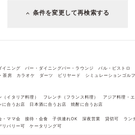
条件を変更して再検索する
ダイニング
バー・ダイニングバー・ラウンジ
バル・ビストロ
・茶房
カラオケ
ダーツ
ビリヤード
シミュレーションゴル
ン（イタリア料理）
フレンチ（フランス料理）
アジア料理・
ンに合うお店
日本酒に合うお店
焼酎に合うお店
会・ママ会
接待・会食
子供連れOK
深夜営業
貸切可
ラン
デリバリー可
ケータリング可