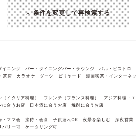
条件を変更して再検索する
ダイニング
バー・ダイニングバー・ラウンジ
バル・ビストロ
・茶房
カラオケ
ダーツ
ビリヤード
漫画喫茶・インターネ
ン（イタリア料理）
フレンチ（フランス料理）
アジア料理・
ンに合うお店
日本酒に合うお店
焼酎に合うお店
会・ママ会
接待・会食
子供連れOK
夜景を楽しむ
深夜営業
リバリー可
ケータリング可