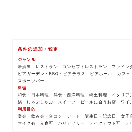
条件の追加・変更
ジャンル
居酒屋
レストラン
コンセプトレストラン
ファイン
ビアガーデン・BBQ・ビアテラス
ビアホール
カフェ
スポーツバー
料理
和食・日本料理
洋食・西洋料理
郷土料理
イタリア
鍋・しゃぶしゃぶ
スイーツ
ビールに合うお店
ワイ
利用目的
宴会
飲み会・合コン
デート
誕生日・記念日
女子
マイク有
立食可
バリアフリー
テイクアウト可
デ