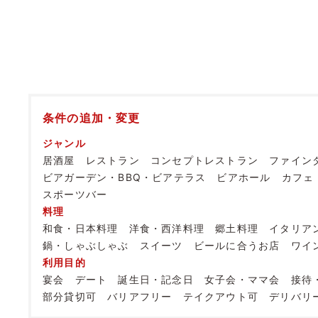
条件の追加・変更
ジャンル
居酒屋
レストラン
コンセプトレストラン
ファイン
ビアガーデン・BBQ・ビアテラス
ビアホール
カフェ
スポーツバー
料理
和食・日本料理
洋食・西洋料理
郷土料理
イタリア
鍋・しゃぶしゃぶ
スイーツ
ビールに合うお店
ワイ
利用目的
宴会
デート
誕生日・記念日
女子会・ママ会
接待
部分貸切可
バリアフリー
テイクアウト可
デリバリ