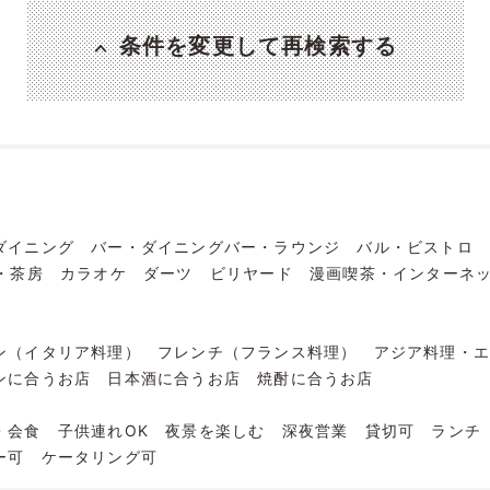
条件を変更して再検索する
ダイニング
バー・ダイニングバー・ラウンジ
バル・ビストロ
・茶房
カラオケ
ダーツ
ビリヤード
漫画喫茶・インターネ
ン（イタリア料理）
フレンチ（フランス料理）
アジア料理・
ンに合うお店
日本酒に合うお店
焼酎に合うお店
・会食
子供連れOK
夜景を楽しむ
深夜営業
貸切可
ランチ
ー可
ケータリング可