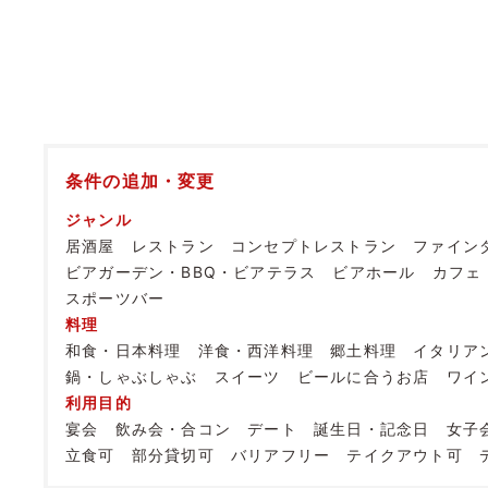
条件の追加・変更
ジャンル
居酒屋
レストラン
コンセプトレストラン
ファイン
ビアガーデン・BBQ・ビアテラス
ビアホール
カフェ
スポーツバー
料理
和食・日本料理
洋食・西洋料理
郷土料理
イタリア
鍋・しゃぶしゃぶ
スイーツ
ビールに合うお店
ワイ
利用目的
宴会
飲み会・合コン
デート
誕生日・記念日
女子
立食可
部分貸切可
バリアフリー
テイクアウト可