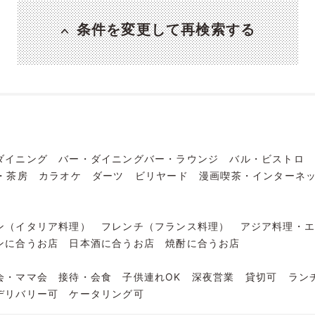
条件を変更して再検索する
ダイニング
バー・ダイニングバー・ラウンジ
バル・ビストロ
・茶房
カラオケ
ダーツ
ビリヤード
漫画喫茶・インターネ
ン（イタリア料理）
フレンチ（フランス料理）
アジア料理・
ンに合うお店
日本酒に合うお店
焼酎に合うお店
会・ママ会
接待・会食
子供連れOK
深夜営業
貸切可
ラン
デリバリー可
ケータリング可