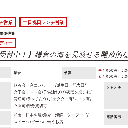
チ営業
土日祝日ランチ営業
主優待券
ディー
受付中！】鎌倉の海を見渡せる開放的な
1,000円～2,
鎌倉
予算
1,000円～2,
飲み会・合コン
デート
誕生日・記念日
ジャンル
女子会・ママ会
子供連れOK
夜景を楽しむ
貸切可
ランチ
プロジェクター有
マイク有
立食可
部分貸切可
和食・日本料理
魚介・海鮮・シーフード
電話番号
スイーツ
ビールに合うお店