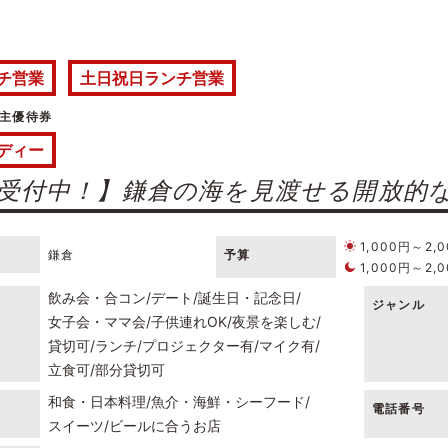
チ営業
土日祝日ランチ営業
主優待券
ディー
受付中！】鎌倉の海を見渡せる開放的な
1,000円～2,
鎌倉
予算
1,000円～2,
飲み会・合コン
デート
誕生日・記念日
ジャンル
女子会・ママ会
子供連れOK
夜景を楽しむ
貸切可
ランチ
プロジェクター有
マイク有
立食可
部分貸切可
和食・日本料理
魚介・海鮮・シーフード
電話番号
スイーツ
ビールに合うお店