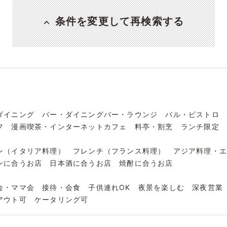
条件を変更して再検索する
ダイニング
バー・ダイニングバー・ラウンジ
バル・ビストロ
フ
漫画喫茶・インターネットカフェ
料亭・割烹
ランチ限定
ン（イタリア料理）
フレンチ（フランス料理）
アジア料理・
ンに合うお店
日本酒に合うお店
焼酎に合うお店
会・ママ会
接待・会食
子供連れOK
夜景を楽しむ
深夜営業
アウト可
ケータリング可