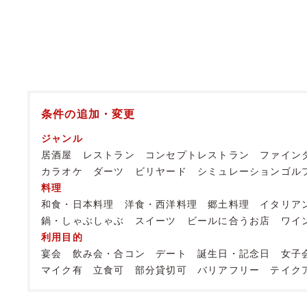
条件の追加・変更
ジャンル
居酒屋
レストラン
コンセプトレストラン
ファイン
カラオケ
ダーツ
ビリヤード
シミュレーションゴル
料理
和食・日本料理
洋食・西洋料理
郷土料理
イタリア
鍋・しゃぶしゃぶ
スイーツ
ビールに合うお店
ワイ
利用目的
宴会
飲み会・合コン
デート
誕生日・記念日
女子
マイク有
立食可
部分貸切可
バリアフリー
テイク