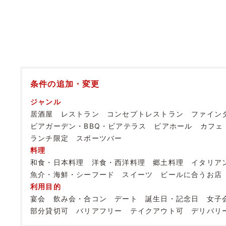
条件の追加・変更
ジャンル
居酒屋
レストラン
コンセプトレストラン
ファイン
ビアガーデン・BBQ・ビアテラス
ビアホール
カフェ
ランチ限定
スポーツバー
料理
和食・日本料理
洋食・西洋料理
郷土料理
イタリア
魚介・海鮮・シーフード
スイーツ
ビールに合うお店
利用目的
宴会
飲み会・合コン
デート
誕生日・記念日
女子
部分貸切可
バリアフリー
テイクアウト可
デリバリ