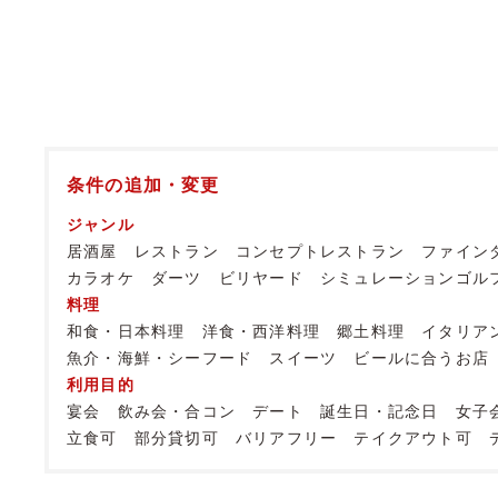
条件の追加・変更
ジャンル
居酒屋
レストラン
コンセプトレストラン
ファイン
カラオケ
ダーツ
ビリヤード
シミュレーションゴル
料理
和食・日本料理
洋食・西洋料理
郷土料理
イタリア
魚介・海鮮・シーフード
スイーツ
ビールに合うお店
利用目的
宴会
飲み会・合コン
デート
誕生日・記念日
女子
立食可
部分貸切可
バリアフリー
テイクアウト可