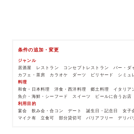
条件の追加・変更
ジャンル
居酒屋
レストラン
コンセプトレストラン
バー・ダ
カフェ・茶房
カラオケ
ダーツ
ビリヤード
シミュ
料理
和食・日本料理
洋食・西洋料理
郷土料理
イタリア
魚介・海鮮・シーフード
スイーツ
ビールに合うお店
利用目的
宴会
飲み会・合コン
デート
誕生日・記念日
女子
マイク有
立食可
部分貸切可
バリアフリー
デリバ