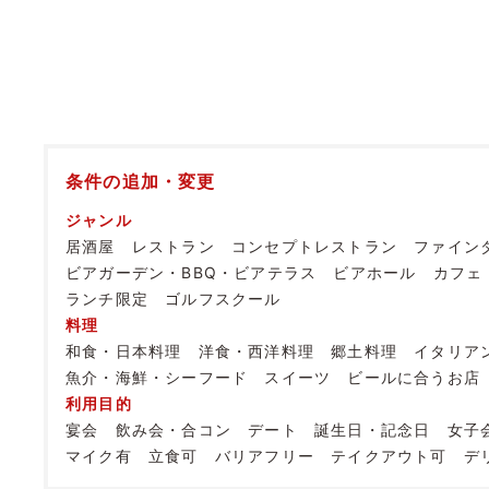
条件の追加・変更
ジャンル
居酒屋
レストラン
コンセプトレストラン
ファイン
ビアガーデン・BBQ・ビアテラス
ビアホール
カフェ
ランチ限定
ゴルフスクール
料理
和食・日本料理
洋食・西洋料理
郷土料理
イタリア
魚介・海鮮・シーフード
スイーツ
ビールに合うお店
利用目的
宴会
飲み会・合コン
デート
誕生日・記念日
女子
マイク有
立食可
バリアフリー
テイクアウト可
デ