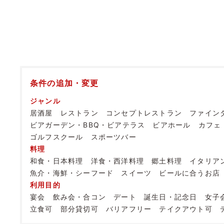
条件の追加・変更
ジャンル
居酒屋
レストラン
コンセプトレストラン
ファイン
ビアガーデン・BBQ・ビアテラス
ビアホール
カフェ
ゴルフスクール
スポーツバー
料理
和食・日本料理
洋食・西洋料理
郷土料理
イタリア
魚介・海鮮・シーフード
スイーツ
ビールに合うお店
利用目的
宴会
飲み会・合コン
デート
誕生日・記念日
女子
立食可
部分貸切可
バリアフリー
テイクアウト可