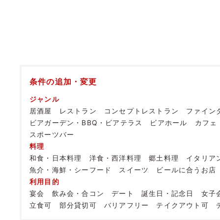
条件の追加・変更
ジャンル
居酒屋
レストラン
コンセプトレストラン
ファイン
ビアガーデン・BBQ・ビアテラス
ビアホール
カフェ
スポーツバー
料理
和食・日本料理
洋食・西洋料理
郷土料理
イタリア
魚介・海鮮・シーフード
スイーツ
ビールに合うお店
利用目的
宴会
飲み会・合コン
デート
誕生日・記念日
女子
立食可
部分貸切可
バリアフリー
テイクアウト可