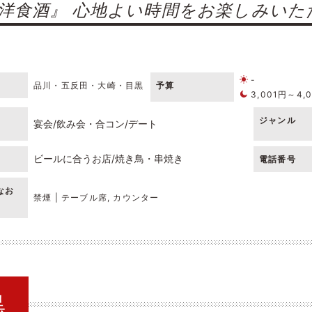
洋食酒』 心地よい時間をお楽しみいた
-
品川・五反田・大崎・目黒
予算
3,001円～4,
ジャンル
宴会
飲み会・合コン
デート
ビールに合うお店
焼き鳥・串焼き
電話番号
なお
禁煙 | テーブル席, カウンター
黒