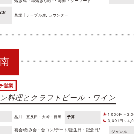
焼き鳥・串焼き
魚介・海鮮・シーフード
なお
禁煙 | テーブル席, カウンター
港南
チ営業
ン料理とクラフトビール・ワイン
1,000円～2,
品川・五反田・大崎・目黒
予算
3,001円～4,
宴会
飲み会・合コン
デート
誕生日・記念日
ジャンル