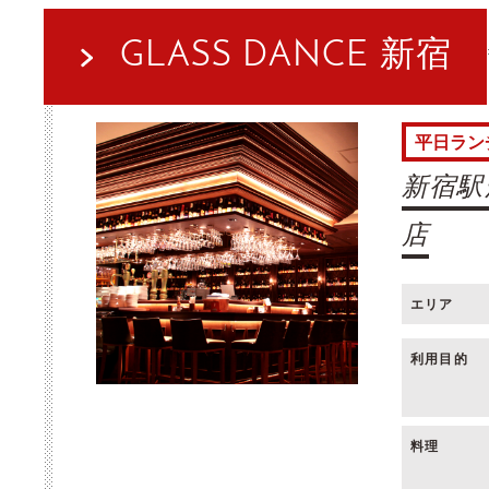
GLASS DANCE 新宿
平日ラン
新宿駅
店
エリア
利用目的
料理