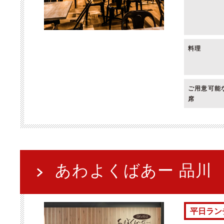
料理
ご用意可能
席
あわよくばあー 品川
平日ラン