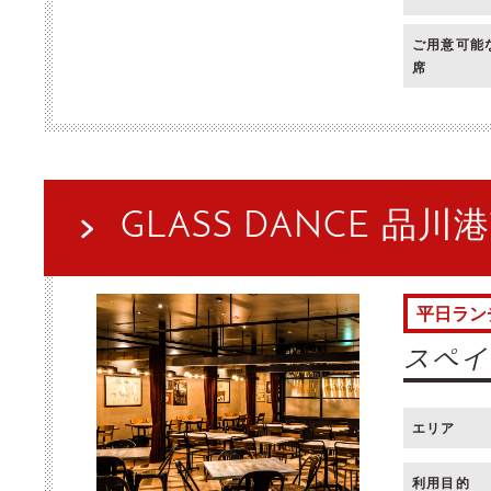
ご用意可能
席
GLASS DANCE 品川
平日ラン
スペイ
エリア
利用目的