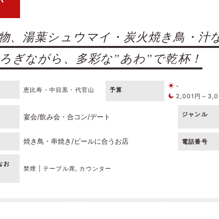
物、湯葉シュウマイ・炭火焼き鳥・汁な
ろぎながら、多彩な”あわ”で乾杯！
-
恵比寿・中目黒・代官山
予算
2,001円～3,
ジャンル
宴会
飲み会・合コン
デート
焼き鳥・串焼き
ビールに合うお店
電話番号
なお
禁煙 | テーブル席, カウンター