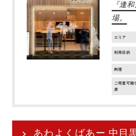
『逢和
場。
エリア
利用目的
料理
ご用意可能
席
あわよくばあー 中目