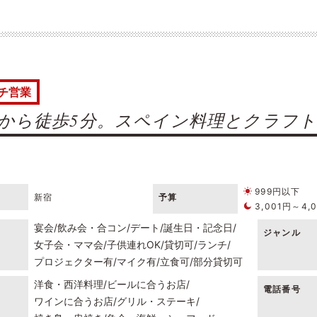
チ営業
から徒歩5分。スペイン料理とクラフ
999円以下
新宿
予算
3,001円～4,
宴会
飲み会・合コン
デート
誕生日・記念日
ジャンル
女子会・ママ会
子供連れOK
貸切可
ランチ
プロジェクター有
マイク有
立食可
部分貸切可
洋食・西洋料理
ビールに合うお店
電話番号
ワインに合うお店
グリル・ステーキ