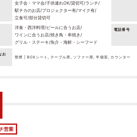
女子会・ママ会
子供連れOK
貸切可
ランチ
駅チカのお店
プロジェクター有
マイク有
立食可
部分貸切可
洋食・西洋料理
ビールに合うお店
電話番号
ワインに合うお店
焼き鳥・串焼き
グリル・ステーキ
魚介・海鮮・シーフード
なお
禁煙 | BOXシート, テーブル席, ソファー席, 半個室, カウンター
チ営業