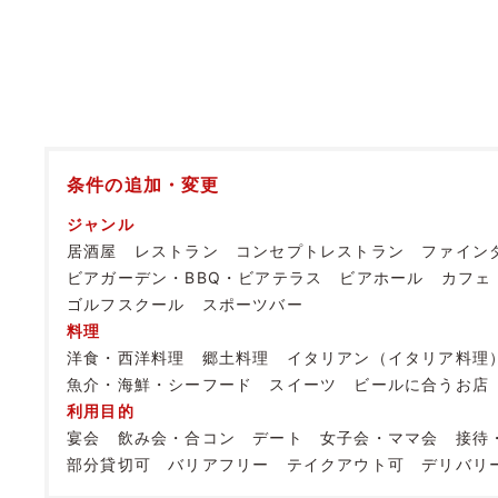
条件の追加・変更
ジャンル
居酒屋
レストラン
コンセプトレストラン
ファイン
ビアガーデン・BBQ・ビアテラス
ビアホール
カフェ
ゴルフスクール
スポーツバー
料理
洋食・西洋料理
郷土料理
イタリアン（イタリア料理
魚介・海鮮・シーフード
スイーツ
ビールに合うお店
利用目的
宴会
飲み会・合コン
デート
女子会・ママ会
接待
部分貸切可
バリアフリー
テイクアウト可
デリバリ