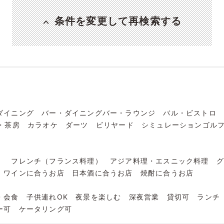
条件を変更して再検索する
ダイニング
バー・ダイニングバー・ラウンジ
バル・ビストロ
・茶房
カラオケ
ダーツ
ビリヤード
シミュレーションゴル
）
フレンチ（フランス料理）
アジア料理・エスニック料理
ワインに合うお店
日本酒に合うお店
焼酎に合うお店
・会食
子供連れOK
夜景を楽しむ
深夜営業
貸切可
ランチ
ー可
ケータリング可