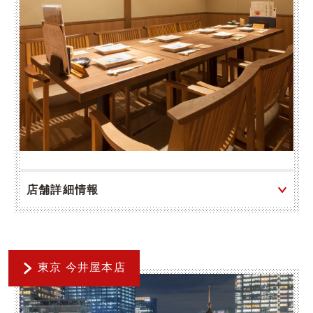
店舗詳細情報
東京 今井屋本店