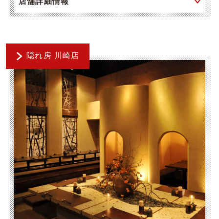
店舗詳細情報
隠れ房 川崎店