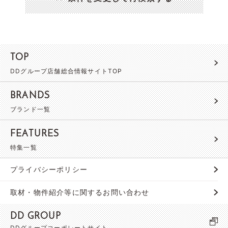
TOP
DDグループ店舗総合情報サイトTOP
BRANDS
ブランド一覧
FEATURES
特集一覧
プライバシーポリシー
取材・物件紹介等に関するお問い合わせ
DD GROUP
DDグループコーポレートサイト