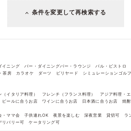
条件を変更して再検索する
ダイニング
バー・ダイニングバー・ラウンジ
バル・ビストロ
・茶房
カラオケ
ダーツ
ビリヤード
シミュレーションゴル
ン（イタリア料理）
フレンチ（フランス料理）
アジア料理・
ビールに合うお店
ワインに合うお店
日本酒に合うお店
焼
会・ママ会
子供連れOK
夜景を楽しむ
深夜営業
貸切可
ラ
デリバリー可
ケータリング可