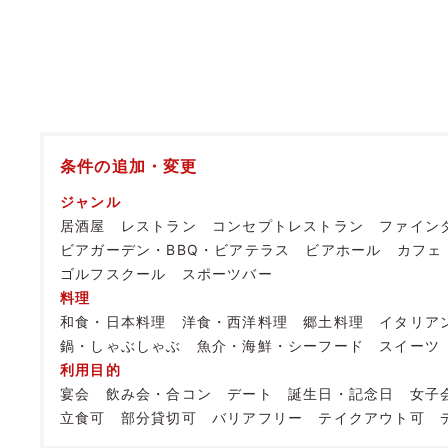
条件の追加・変更
ジャンル
居酒屋
レストラン
コンセプトレストラン
ファイン
ビアガーデン・BBQ・ビアテラス
ビアホール
カフェ
ゴルフスクール
スポーツバー
料理
和食・日本料理
洋食・西洋料理
郷土料理
イタリア
鍋・しゃぶしゃぶ
魚介・海鮮・シーフード
スイーツ
利用目的
宴会
飲み会・合コン
デート
誕生日・記念日
女子
立食可
部分貸切可
バリアフリー
テイクアウト可