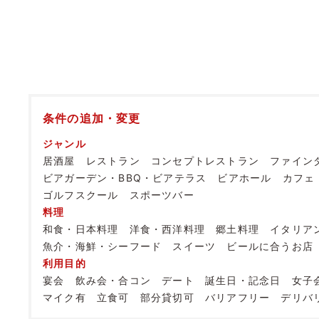
条件の追加・変更
ジャンル
居酒屋
レストラン
コンセプトレストラン
ファイン
ビアガーデン・BBQ・ビアテラス
ビアホール
カフェ
ゴルフスクール
スポーツバー
料理
和食・日本料理
洋食・西洋料理
郷土料理
イタリア
魚介・海鮮・シーフード
スイーツ
ビールに合うお店
利用目的
宴会
飲み会・合コン
デート
誕生日・記念日
女子
マイク有
立食可
部分貸切可
バリアフリー
デリバ