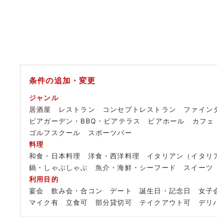
条件の追加・変更
ジャンル
居酒屋
レストラン
コンセプトレストラン
ファイン
ビアガーデン・BBQ・ビアテラス
ビアホール
カフェ
ゴルフスクール
スポーツバー
料理
和食・日本料理
洋食・西洋料理
イタリアン（イタリ
鍋・しゃぶしゃぶ
魚介・海鮮・シーフード
スイーツ
利用目的
宴会
飲み会・合コン
デート
誕生日・記念日
女子
マイク有
立食可
部分貸切可
テイクアウト可
デリ