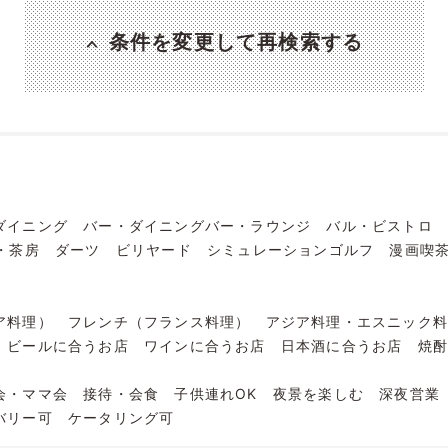
条件を変更して再検索する
ダイニング
バー・ダイニングバー・ラウンジ
バル・ビストロ
・茶房
ダーツ
ビリヤード
シミュレーションゴルフ
漫画喫
ア料理）
フレンチ（フランス料理）
アジア料理・エスニック
ビールに合うお店
ワインに合うお店
日本酒に合うお店
焼
会・ママ会
接待・会食
子供連れOK
夜景を楽しむ
深夜営業
バリー可
ケータリング可