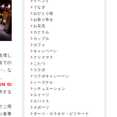
イベント
うなぎ
おひとり様
お取り寄せ
お花見
カクテル
カップル
カフェ
キャンペーン
急増し
クリスマス
面での
こたつ
い」な
コラボ
コラボキャンペーン
す。
シーズナル
N GI
シチュエーション
供する
スイーツ
スパイス
でご用
スポーツ
お食事
ダーツ・カラオケ・ビリヤード