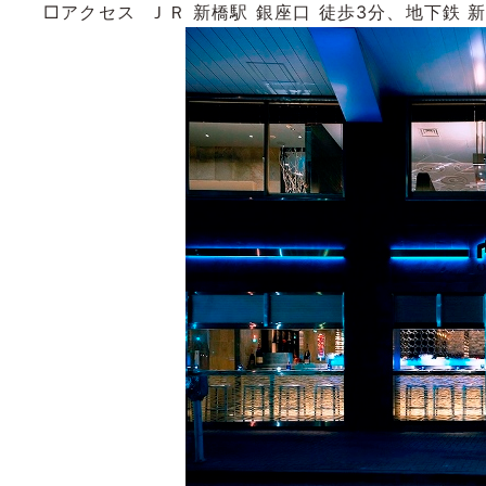
□アクセス ＪＲ 新橋駅 銀座口 徒歩3分、地下鉄 新