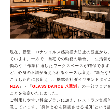
現在、新型コロナウイルス感染拡大防止の観点から
ています。一方で、自宅での勤務の場合、「生活音
悩みや「作業に適したワークスペースが確保できず
ど、心身の不調が訴えられるケースも増え、“新たな
こうした声にお応えし、株式会社ダイヤモンドダイ
NZA
』・『
GLASS DANCE 八重洲
』の一部フロア
ことを決定いたしました。
ご利用しやすい料金プランに加え、レストラン営業
意しています。“身体と心を回復させる場所”とい