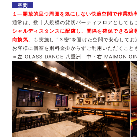
空間
１―開放的且つ周囲を気にしない快適空間で作業効
通常は、数十人規模の貸切パーティフロアとしても
シャルディスタンスに配慮し、間隔を確保できる席
向換気
」も実施し “３密”を避けた空間で安心してお過
お客様に個室を別料金掛からずご利用いただくこと
＝左 GLASS DANCE 八重洲 中・右 MAIMON GI