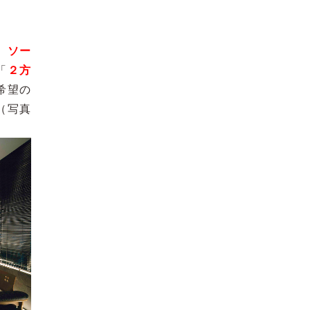
、
ソー
「
２方
希望の
（写真