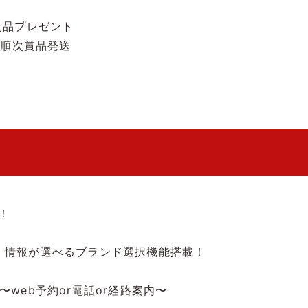
賞品プレゼント
、順次賞品発送
！
」情報が選べるブランド選択機能搭載！
web予約or電話or経路案内〜