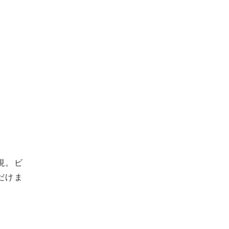
現。ビ
だけま